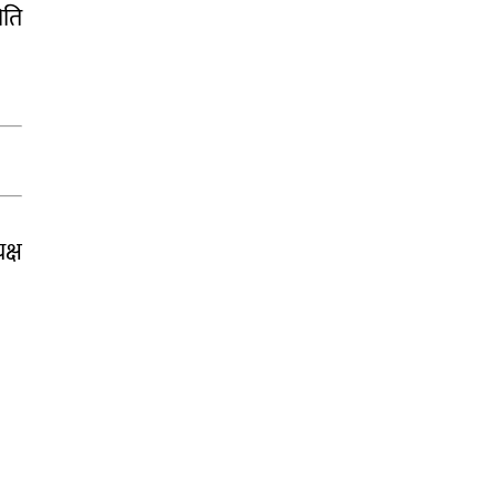
िति
क्ष