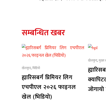
सम्बन्धित खबर
खेलकुद
,
मुख्य
ह्यारिसब
खेलकुद
,
भिडियो
ह्यारिसबर्ग प्रिमियर लिग
क्यापिटल
एचपीएल २०२६ फाइनल
जोगायो
खेल (भिडियो)