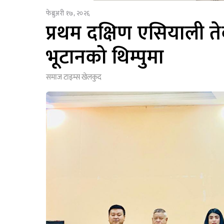
फेब्रुअरी १७, २०२६
प्रथम दक्षिण एसियाली तेक्
भूटानको थिम्पुमा
समाज टाइम्स
खेलकुद