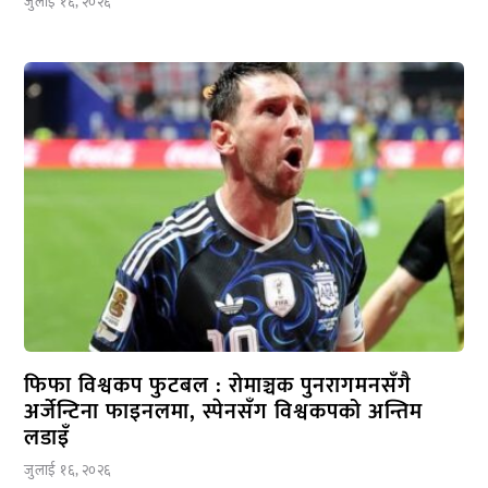
जुलाई १६, २०२६
फिफा विश्वकप फुटबल : रोमाञ्चक पुनरागमनसँगै
अर्जेन्टिना फाइनलमा, स्पेनसँग विश्वकपको अन्तिम
लडाइँ
जुलाई १६, २०२६