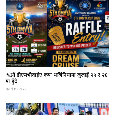
‘५औँ डीएमभीवाईए कप’ भर्जिनियामा जुलाई २५ र २६
मा हुँदै
जुलाई १३, २०२६