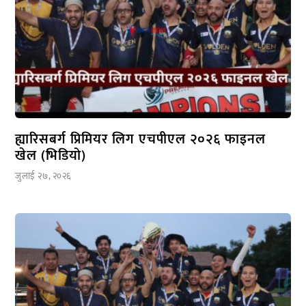
ह्यारिसबर्ग प्रिमियर लिग एचपीएल २०२६ फाइनल
खेल (भिडियो)
जुलाई २७, २०२६