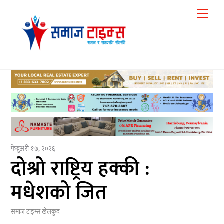
Skip
Me
to
content
फेब्रुअरी १७, २०२६
दोश्रो राष्ट्रिय हक्की :
मधेशको जित
समाज टाइम्स
खेलकुद