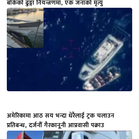
बोकेको ढुङ्गा नियन्त्रणमा, एक जनाको मृत्यु
अमेरिकामा आठ सय भन्दा धेरैलाई ट्रक चलाउन
प्रतिबन्ध, दर्जनौँ गैरकानूनी आप्रवासी पक्राउ