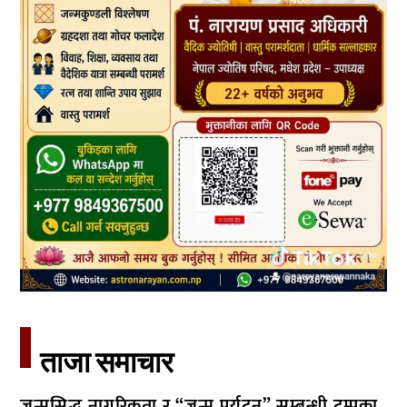
ताजा समाचार​
जन्मसिद्ध नागरिकता र “जन्म पर्यटन” सम्बन्धी ट्रम्पका