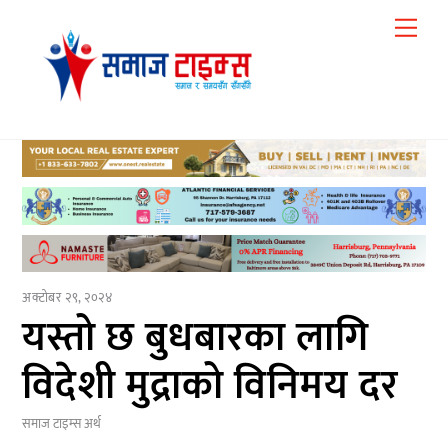
Skip
Me
to
content
अक्टोबर २९, २०२४
यस्तो छ बुधबारका लागि
विदेशी मुद्राको विनिमय दर
समाज टाइम्स
अर्थ