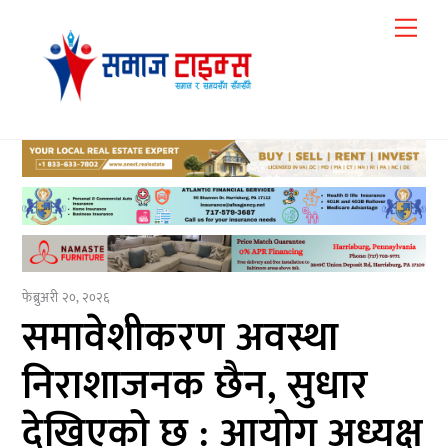
Skip
Me
to
content
फेब्रुअरी २०, २०२६
समावेशीकरण अवस्था
निराशाजनक छैन, सुधार
देखिएको छ : आयोग अध्यक्ष