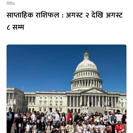
विविध
साप्ताहिक राशिफल : अगस्ट २ देखि अगस्ट
८ सम्म