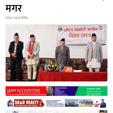
मगर
समाज टाइम्स
विविध