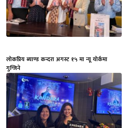
लोकप्रिय ब्याण्ड कन्दरा अगस्ट १५ मा न्यू योर्कमा
गुन्जिने