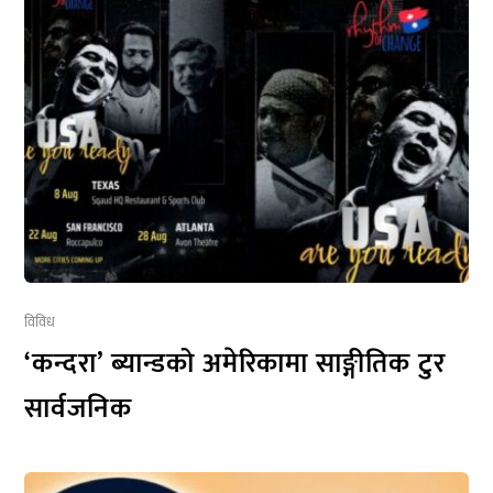
विविध
‘कन्दरा’ ब्यान्डको अमेरिकामा साङ्गीतिक टुर
सार्वजनिक