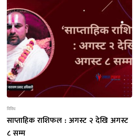
विविध
साप्ताहिक राशिफल : अगस्ट २ देखि अगस्ट
८ सम्म