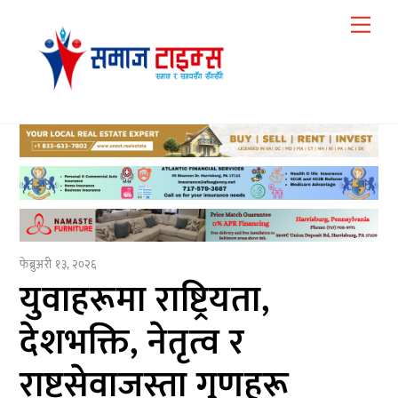
Skip
Me
to
content
फेब्रुअरी १३, २०२६
युवाहरूमा राष्ट्रियता,
देशभक्ति, नेतृत्व र
राष्ट्रसेवाजस्ता गुणहरू