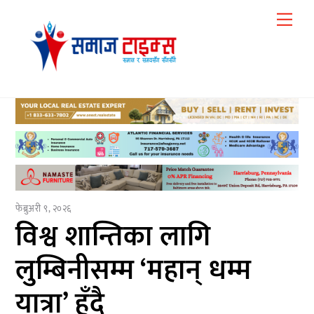
Skip
Me
to
content
फेब्रुअरी ९, २०२६
विश्व शान्तिका लागि
लुम्बिनीसम्म ‘महान् धम्म
यात्रा’ हुँदै