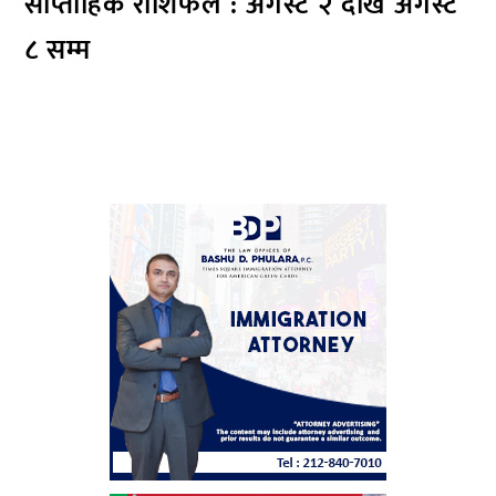
साप्ताहिक राशिफल : अगस्ट २ देखि अगस्ट
८ सम्म