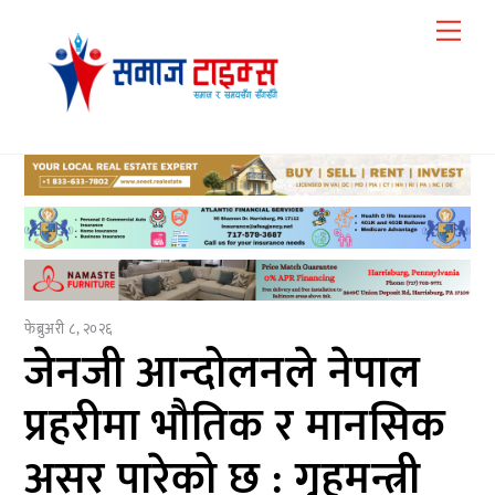
Skip
Me
to
content
फेब्रुअरी ८, २०२६
जेनजी आन्दोलनले नेपाल
प्रहरीमा भौतिक र मानसिक
असर पारेको छ : गृहमन्त्री