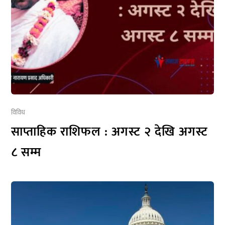
विविध
साप्ताहिक राशिफल : अगस्ट २ देखि अगस्ट
८ सम्म