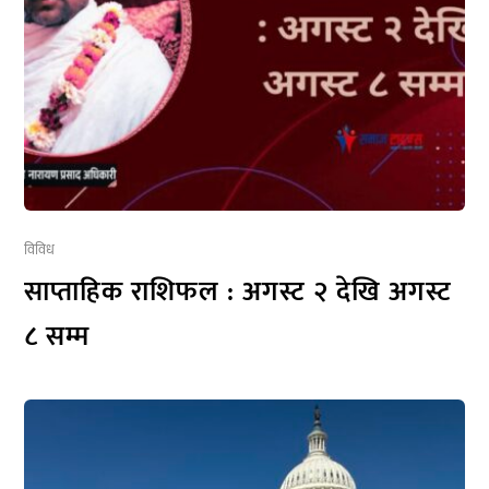
विविध
साप्ताहिक राशिफल : अगस्ट २ देखि अगस्ट
८ सम्म