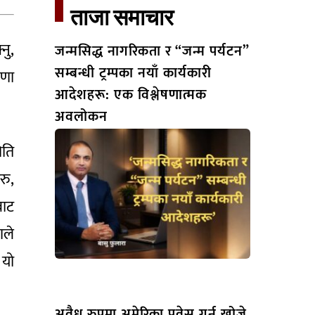
ताजा समाचार​
नु,
जन्मसिद्ध नागरिकता र “जन्म पर्यटन”
सम्बन्धी ट्रम्पका नयाँ कार्यकारी
रणा
आदेशहरू: एक विश्लेषणात्मक
अवलोकन
िति
रु,
बाट
णले
 यो
अवैध रुपमा अमेरिका प्रवेस गर्न खोज्ने