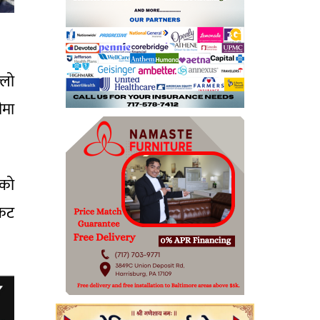
्लो
ीमा
यको
ंकट