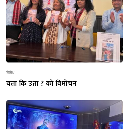
विविध
यता कि उता ? को विमोचन