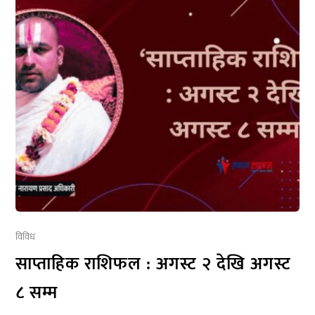
विविध
साप्ताहिक राशिफल : अगस्ट २ देखि अगस्ट
८ सम्म