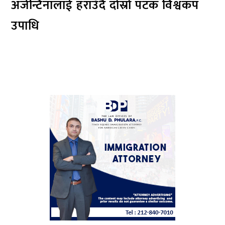
अर्जेन्टिनालाई हराउँदै दोस्रो पटक विश्वकप
उपाधि