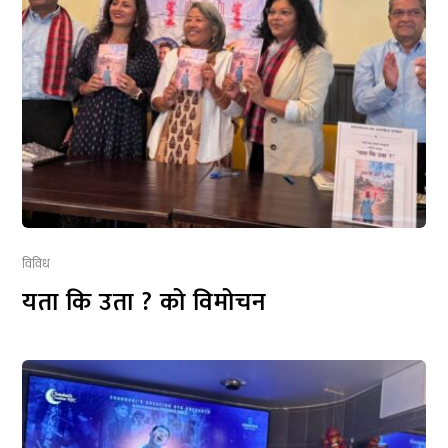
विविध
यता कि उता ? को विमोचन