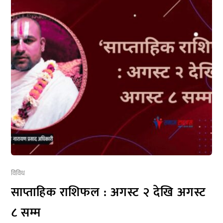
विविध
साप्ताहिक राशिफल : अगस्ट २ देखि अगस्ट
८ सम्म