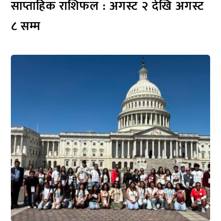
साप्ताहिक राशिफल : अगस्ट २ देखि अगस्ट
८ सम्म