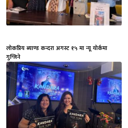
लोकप्रिय ब्याण्ड कन्दरा अगस्ट १५ मा न्यू योर्कमा
गुन्जिने