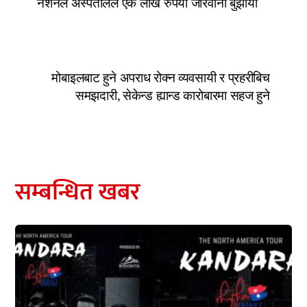
नेशनल अस्पतालले एक लाख रुपैयाँ जरिवाना बुझायो
मोबाइलबाट हुने अपराध रोक्न व्यवसायी र प्रहरीबिच
समझदारी, सेकेन्ड ह्यान्ड कारोबारमा सहज हुने
सम्बन्धित खबर