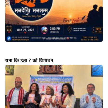
यता कि उता ? को विमोचन