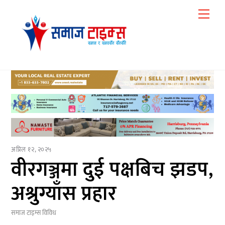
Skip
Me
to
content
अप्रिल १२, २०२५
वीरगञ्जमा दुई पक्षबिच झडप,
अश्रुग्याँस प्रहार
समाज टाइम्स
विविध