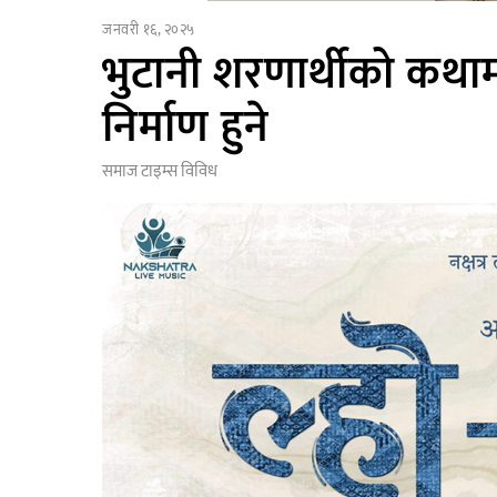
जनवरी १६, २०२५
भुटानी शरणार्थीको कथाम
निर्माण हुने
समाज टाइम्स
विविध