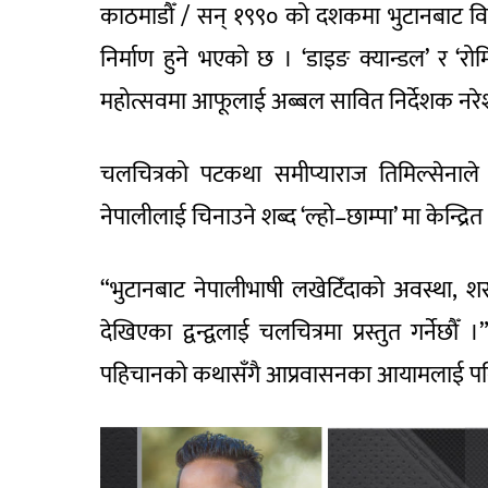
काठमाडौँ / सन् १९९० को दशकमा भुटानबाट विस्
निर्माण हुने भएको छ । ‘डाइङ क्यान्डल’ र ‘रोमियो
महोत्सवमा आफूलाई अब्बल सावित निर्देशक नरेशकु
चलचित्रको पटकथा समीप्याराज तिमिल्सेनाले 
नेपालीलाई चिनाउने शब्द ‘ल्हो–छाम्पा’ मा केन्द
“भुटानबाट नेपालीभाषी लखेटिँदाको अवस्था, शरण
देखिएका द्वन्द्वलाई चलचित्रमा प्रस्तुत गर्ने
पहिचानको कथासँगै आप्रवासनका आयामलाई पनि 