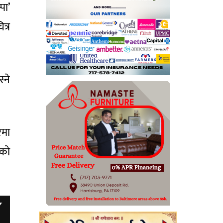
पा’
त्र
्ने
रमा
एको