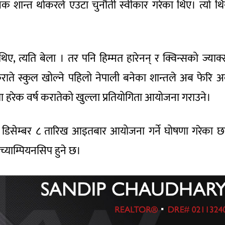
िक्षक शान्त थोकरले एउटा चुनौती स्वीकार गरेका थिए। त्यो थि
थिए, त्यति बेला । तर पनि हिम्मत हारेनन् र क्विन्सको ज्याक
राते स्कुल खोल्ने पहिलो नेपाली बनेका शान्तले अब फेरि अर
्कमा हरेक वर्ष करातेको खुल्ला प्रतियोगिता आयोजना गराउने।
४’ डिसेम्बर ८ तारिख आइतबार आयोजना गर्ने घोषणा गरेका छ
याम्पियनसिप हुने छ।