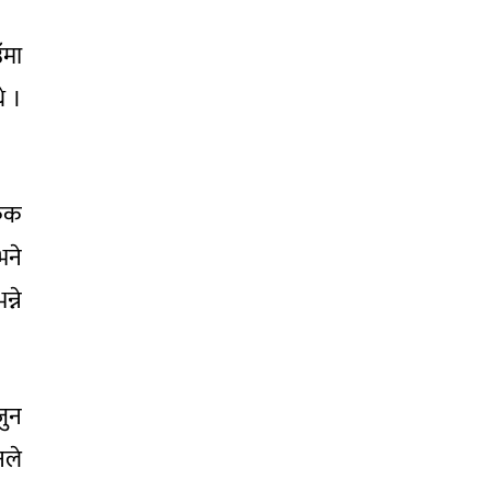
ँमा
े ।
किक
भने
्ने
जुन
नले