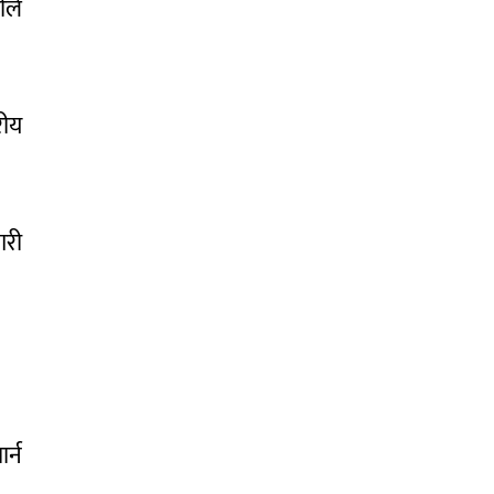
ीले
रीय
गरी
र्न