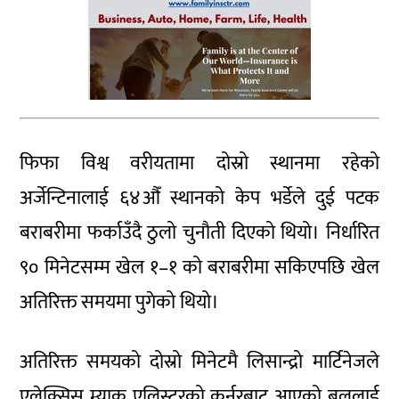
फिफा विश्व वरीयतामा दोस्रो स्थानमा रहेको
अर्जेन्टिनालाई ६४औँ स्थानको केप भर्डेले दुई पटक
बराबरीमा फर्काउँदै ठुलो चुनौती दिएको थियो। निर्धारित
९० मिनेटसम्म खेल १–१ को बराबरीमा सकिएपछि खेल
अतिरिक्त समयमा पुगेको थियो।
अतिरिक्त समयको दोस्रो मिनेटमै लिसान्द्रो मार्टिनेजले
एलेक्सिस म्याक एलिस्टरको कर्नरबाट आएको बललाई