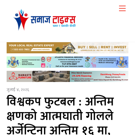
Skip
Me
to
content
जुलाई ४, २०२६
विश्वकप फुटबल : अन्तिम
क्षणको आत्मघाती गोलले
अर्जेन्टिना अन्तिम १६ मा,