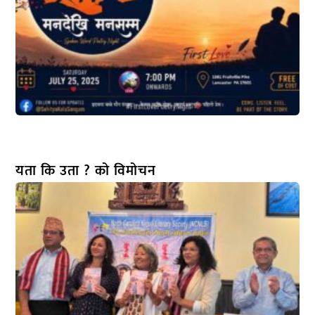
यता कि उता ? को विमोचन