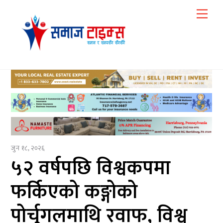
Skip
Me
to
content
जुन १८, २०२६
५२ वर्षपछि विश्वकपमा
फर्किएको कङ्गोको
पोर्चुगलमाथि रवाफ, विश्व