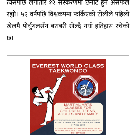
त्यसपछि लगातार १२ संस्करणमा छनोट हुन असफल
रह्यो। ५२ वर्षपछि विश्वकपमा फर्किएको टोलीले पहिलो
खेलमै पोर्चुगलसँग बराबरी खेल्दै नयाँ इतिहास रचेको
छ।