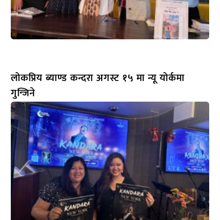
लोकप्रिय ब्याण्ड कन्दरा अगस्ट १५ मा न्यू योर्कमा
गुन्जिने