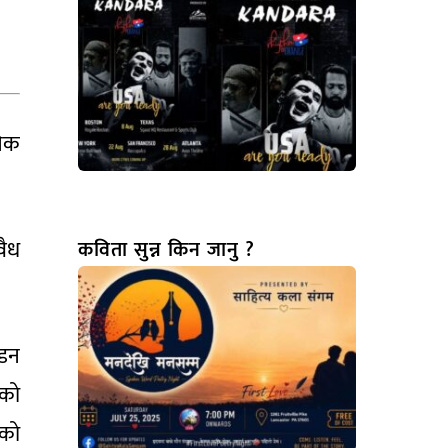
सिक
वैध
कविता सुन्न किन जानु ?
इडन
षको
ाको