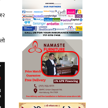
 १२
ूलो