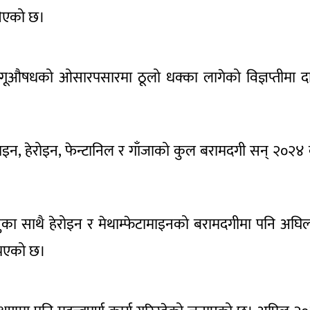
भनिएको छ।
गूऔषधको ओसारपसारमा ठूलो धक्का लागेको विज्ञप्तीमा द
ामाइन, हेरोइन, फेन्टानिल र गाँजाको कुल बरामदगी सन् २०२४
ुका साथै हेरोइन र मेथाम्फेटामाइनको बरामदगीमा पनि अघिल
ि भएको छ।