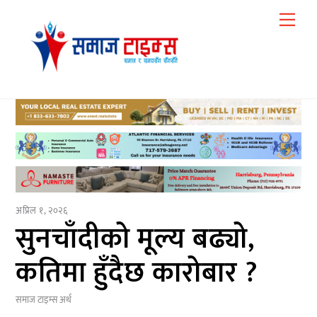
Skip
Me
to
content
अप्रिल १, २०२६
सुनचाँदीको मूल्य बढ्यो,
कतिमा हुँदैछ कारोबार ?
समाज टाइम्स
अर्थ