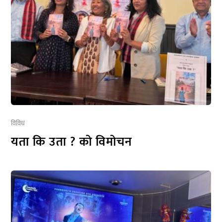
विविध
यता कि उता ? को विमोचन