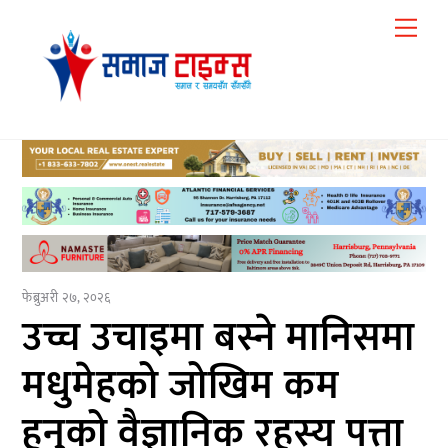
Skip
Me
to
content
फेब्रुअरी २७, २०२६
उच्च उचाइमा बस्ने मानिसमा
मधुमेहको जोखिम कम
हुनुको वैज्ञानिक रहस्य पत्ता