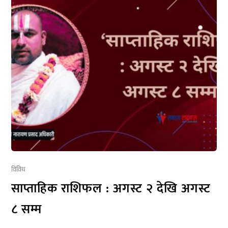
विविध
साप्ताहिक राशिफल : अगस्ट २ देखि अगस्ट
८ सम्म