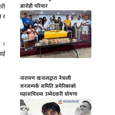
आरोही परियार
ारी
े र
छ ।
लाई
नारायण खनालद्वारा नेपाली
जनसम्पर्क समिति अमेरिकाको
महासचिवमा उम्मेदवारी घोषणा