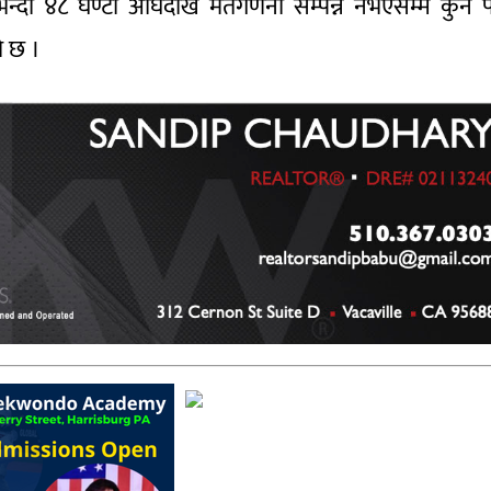
नुभन्दा ४८ घण्टा अघिदेखि मतगणना सम्पन्न नभएसम्म कुनै 
ो छ ।