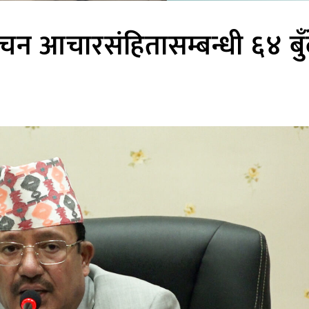
न आचारसंहितासम्बन्धी ६४ बुँ