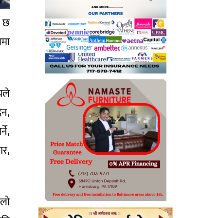
ो छ
ममा
यले
िन,
ने,
ार,
ैलो