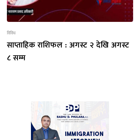
विविध
साप्ताहिक राशिफल : अगस्ट २ देखि अगस्ट
८ सम्म