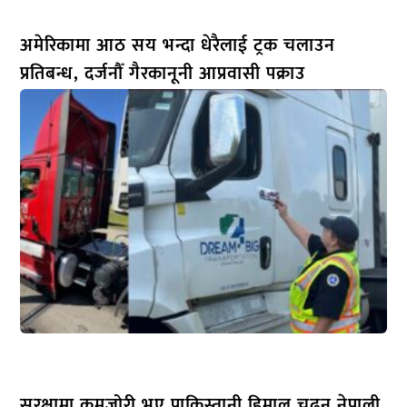
अमेरिकामा आठ सय भन्दा धेरैलाई ट्रक चलाउन
प्रतिबन्ध, दर्जनौँ गैरकानूनी आप्रवासी पक्राउ
सुरक्षामा कमजोरी भए पाकिस्तानी हिमाल चढ्न नेपाली