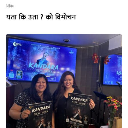
विविध
यता कि उता ? को विमोचन