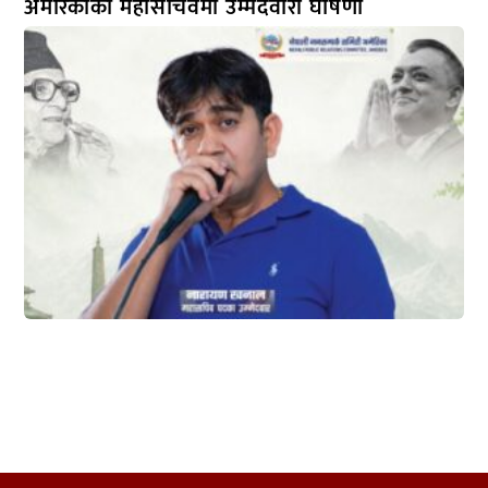
अमेरिकाको महासचिवमा उम्मेदवारी घोषणा