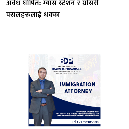
अवैध घोषित: ग्यास स्टेशन र ग्रोसरी
पसलहरूलाई धक्का