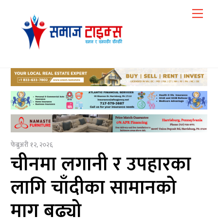
Skip
Me
to
content
फेब्रुअरी १२, २०२६
चीनमा लगानी र उपहारका
लागि चाँदीका सामानको
माग बढ्यो