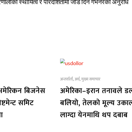
्रणालीको स्थायित्व र पारदर्शितामा जोड दिन गभर्नरको अनुरोध
अन्तर्वार्ता
,
अर्थ
,
मुख्य समाचार
 अमेरिकन बिजनेस
अमेरिका–इरान तनावले ड
ेष्टमेन्ट समिट
बलियो, तेलको मूल्य उका
रमा
लाग्दा येनमाथि थप दबाब