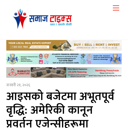
Skip
Me
to
content
जनवरी २१, २०२६
आइसको बजेटमा अभूतपूर्व
वृद्धि: अमेरिकी कानून
प्रवर्तन एजेन्सीहरूमा