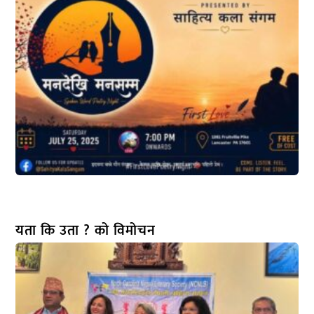
यता कि उता ? को विमोचन