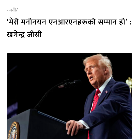
राजनीति
‘मेरो मनोनयन एनआरएनहरूको सम्मान हो’ :
खगेन्द्र जीसी