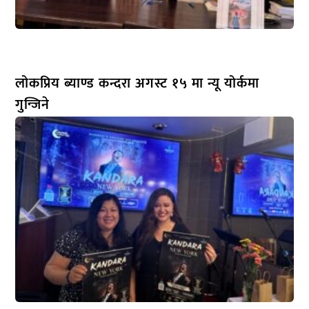
लोकप्रिय ब्याण्ड कन्दरा अगस्ट १५ मा न्यू योर्कमा
गुन्जिने