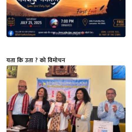
यता कि उता ? को विमोचन