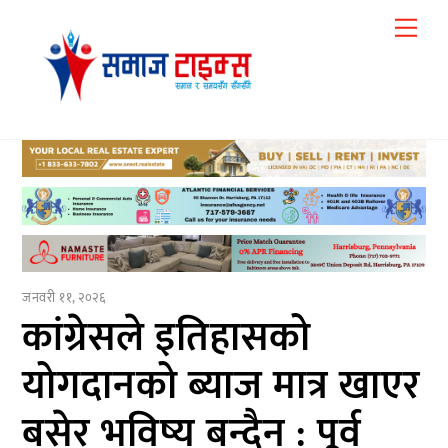
Skip
Me
to
content
जनवरी ११, २०२६
कांग्रेसले इतिहासको
योगदानको ब्याज मात्र खाएर
बसेर भविष्य बन्दैन : पूर्व