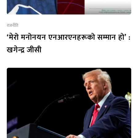
राजनीति
‘मेरो मनोनयन एनआरएनहरूको सम्मान हो’ :
खगेन्द्र जीसी