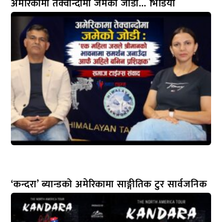
अमेरिकामा तेक्वान्दोमा जमेको जोडी… भिडियो
‘कन्दरा’ ब्यान्डको अमेरिकामा साङ्गीतिक टुर सार्वजनिक