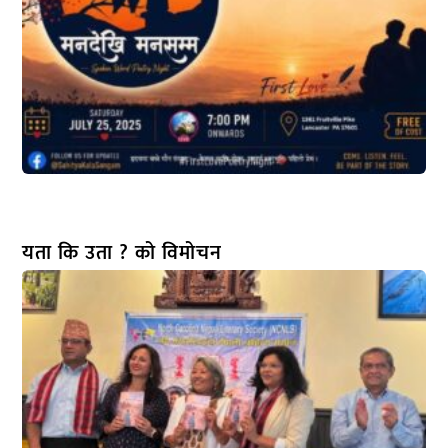
यता कि उता ? को विमोचन