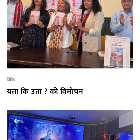
विविध
यता कि उता ? को विमोचन