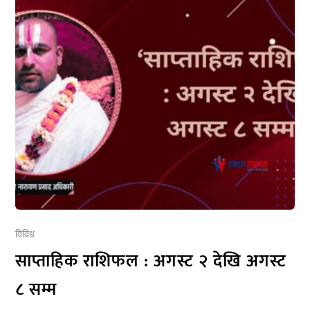
विविध
साप्ताहिक राशिफल : अगस्ट २ देखि अगस्ट
८ सम्म