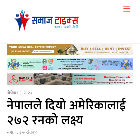
Skip
Me
to
content
नोभेम्बर १, २०२५
नेपालले दियो अमेरिकालाई
२७२ रनको लक्ष्य
समाज टाइम्स
खेलकुद