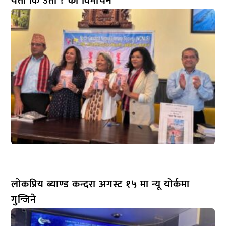
यता कि उता ? को विमोचन
लोकप्रिय ब्याण्ड कन्दरा अगस्ट १५ मा न्यू योर्कमा
गुन्जिने