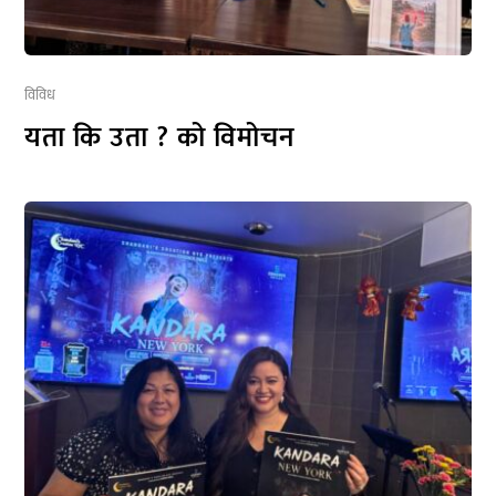
विविध
यता कि उता ? को विमोचन