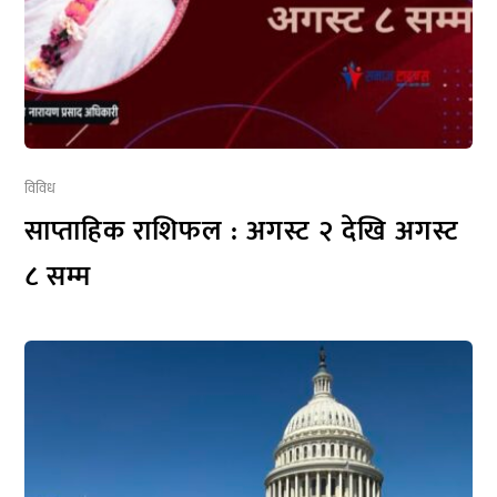
विविध
साप्ताहिक राशिफल : अगस्ट २ देखि अगस्ट
८ सम्म