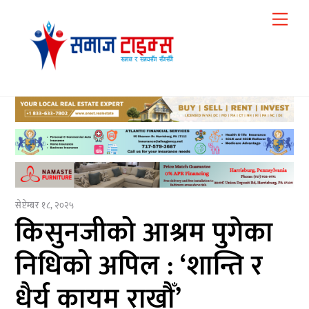
Skip
Me
to
content
सेप्टेम्बर १८, २०२५
किसुनजीको आश्रम पुगेका
निधिको अपिल : ‘शान्ति र
धैर्य कायम राखौँ’