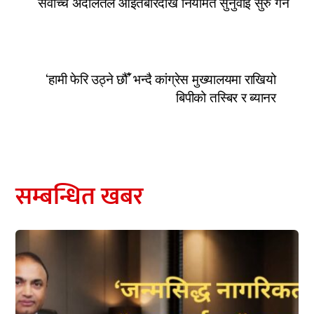
सर्वोच्च अदालतले आइतबारदेखि नियमित सुनुवाइ सुरु गर्ने
‘हामी फेरि उठ्ने छौँ’ भन्दै कांग्रेस मुख्यालयमा राखियो
बिपीको तस्बिर र ब्यानर
सम्बन्धित खबर