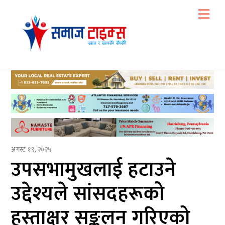
Skip
Me
to
content
अगस्ट १९, २०२५
उपसभामुखलाई हटाउने
उद्देश्यले सांसदहरूको
हस्ताक्षर सङ्कलन गरिएको