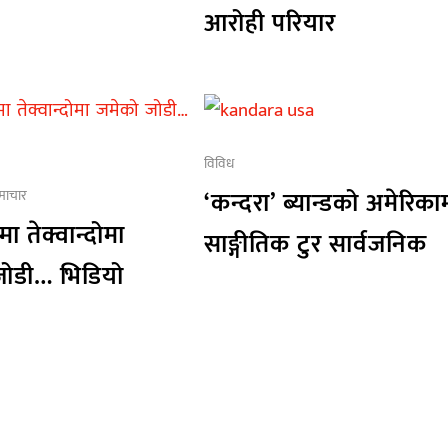
आरोही परियार
विविध
‘कन्दरा’ ब्यान्डको अमेरिका
माचार
ा तेक्वान्दोमा
साङ्गीतिक टुर सार्वजनिक
जोडी… भिडियो