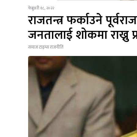
फेब्रुअरी १८, २०२२
राजतन्त्र फर्काउने पूर्वराज
जनतालाई शोकमा राख्नु प्र
समाज टाइम्स
राजनीति