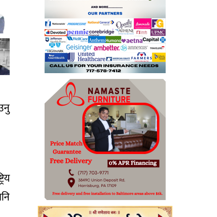
उनु
रिय
पनि