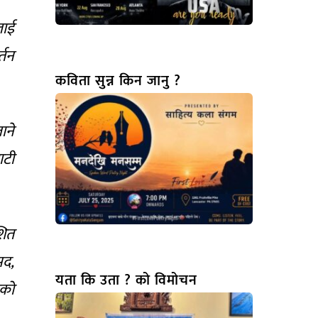
लाई
्तन
कविता सुन्न किन जानु ?
ाने
ाटी
शित
सद,
यता कि उता ? को विमोचन
ेको