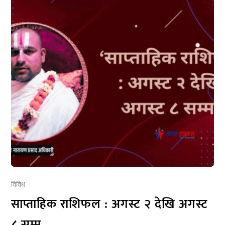
विविध
साप्ताहिक राशिफल : अगस्ट २ देखि अगस्ट
८ सम्म