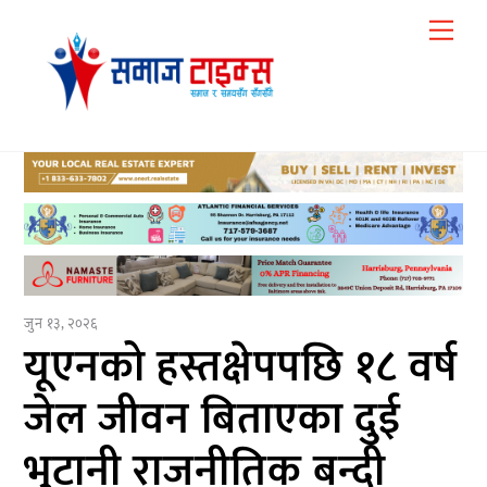
Skip
Me
to
content
जुन १३, २०२६
यूएनको हस्तक्षेपपछि १८ वर्ष
जेल जीवन बिताएका दुई
भुटानी राजनीतिक बन्दी