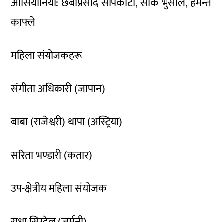
ओसियानिया: छबीप्रसाद सापकोटा, सीके भुसाल, हेमन्त
काफ्ले
महिला संयोजकहरू
संगीता अधिकारी (जापान)
बाबा (राजेश्वरी) थापा (अस्ट्रिया)
सरिता भण्डारी (कतार)
उप-क्षेत्रीय महिला संयोजक
राधा सिग्देल (जर्मनी)