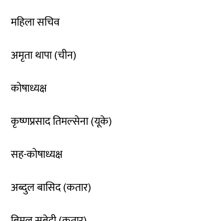
महिला सचिव
अमृता थापा (चीन)
कोषाध्यक्ष
कृष्णप्रसाद तिमल्सेना (यूके)
सह-कोषाध्यक्ष
अब्दुल बासिद (कतार)
बिमल सुबेदी (कतार)