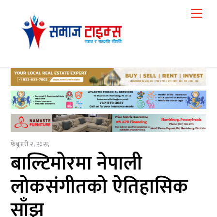
Skip
Me
to
content
फेब्रुअरी २, २०२६
बाल्टिमोरमा नेपाली
लोकसंगीतको ऐतिहासिक
साँझ