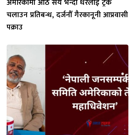
अमेरिकामा आठ सय भन्दा धेरैलाई ट्रक
चलाउन प्रतिबन्ध, दर्जनौँ गैरकानूनी आप्रवासी
पक्राउ