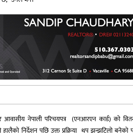
ैर आवासीय नेपाली परिचयपत्र (एनआरएन कार्ड) को वि
ालयको हालैको निर्देशन पछि उक्त प्रक्रिया थप झन्झटिलो बनेको 