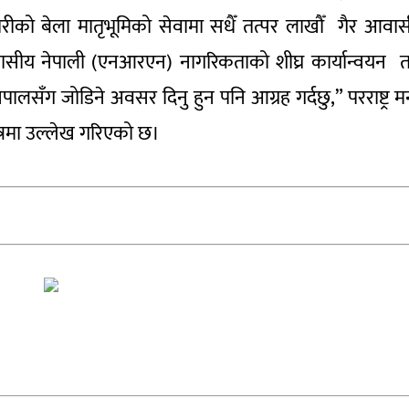
ारीको बेला मातृभूमिको सेवामा सधैँ तत्पर लाखौँ गैर आवा
आवासीय नेपाली (एनआरएन) नागरिकताको शीघ्र कार्यान्वयन 
सँग जोडिने अवसर दिनु हुन पनि आग्रह गर्दछु,” परराष्ट्र मन्त
पत्रमा उल्लेख गरिएको छ।