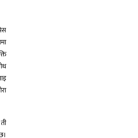
पेस
तमा
्ति
रोध
नाइ
ोरा
 ती
 छ।