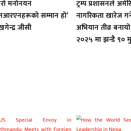
मेरो मनोनयन
ट्रम्प प्रशासनले अमेर
नआरएनहरूको सम्मान हो’
नागरिकता खारेज गर्न
खगेन्द्र जीसी
अभियान तीव्र बनायो
२०२५ मा झन्डै ९० मु