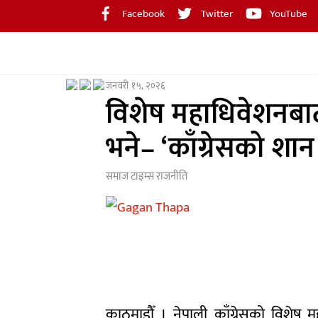
Skip
Facebook
Twitter
YouTube
to
content
जनवरी १५, २०२६
विशेष महाधिवेशनबा
भने– ‘काँग्रेसको शान
समाज टाइम्स
राजनीति
काठमाडौँ । नेपाली काँग्रेसको विशेष 