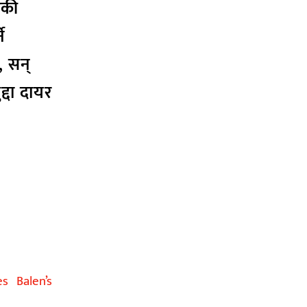
िकी
े
, सन्
द्दा दायर