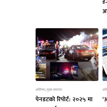
ह
आ
अमेरिका
,
मुख्य समाचार
अमे
पेनडटको रिपोर्ट: २०२५ मा
‘