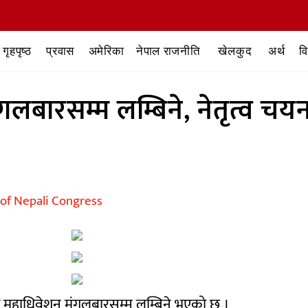
गृहपृष्ठ
प्रवास
अमेरिका
नेपाल राजनीति
खेलकुद
अर्थ
व
लबारसम्म लम्बिने, नेतृत्व चय
िशेष महाधिवेशन मंगलबारसम्म लम्बिने भएको छ ।