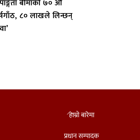
पाङ्गता बीमाको ७० औँ
्षगाँठ, ८० लाखले लिन्छन्
वा’
Back
हाम्रो बारेमा
To
Top
प्रधान सम्पादक