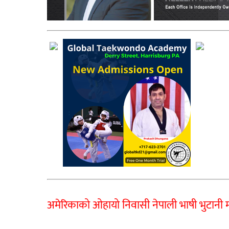
अमेरिकाको ओहायो निवासी नेपाली भाषी भुटानी म