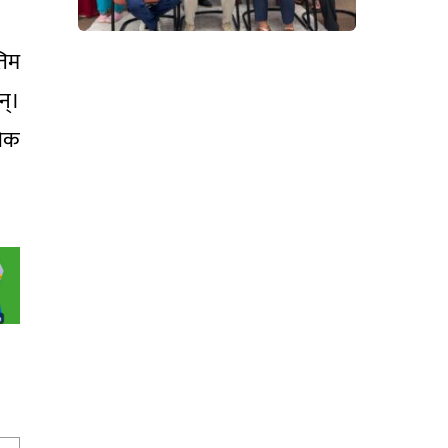
तिम
न्।
जिक