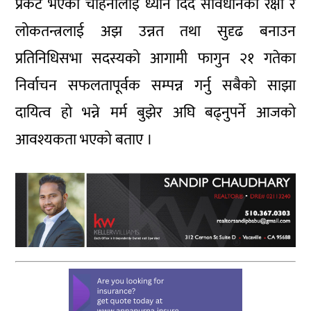
प्रकट भएको चाहनालाई ध्यान दिँदै संविधानको रक्षा र
लोकतन्त्रलाई अझ उन्नत तथा सुदृढ बनाउन
प्रतिनिधिसभा सदस्यको आगामी फागुन २१ गतेका
निर्वाचन सफलतापूर्वक सम्पन्न गर्नु सबैको साझा
दायित्व हो भन्ने मर्म बुझेर अघि बढ्नुपर्ने आजको
आवश्यकता भएको बताए ।