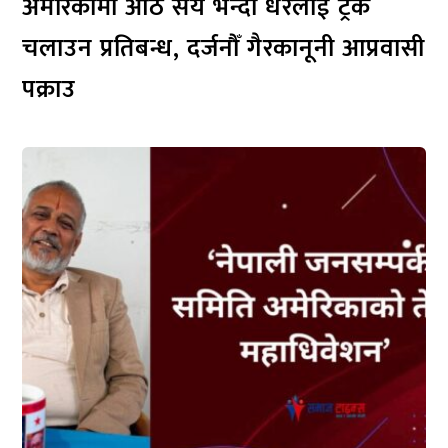
अमेरिकामा आठ सय भन्दा धेरैलाई ट्रक
चलाउन प्रतिबन्ध, दर्जनौँ गैरकानूनी आप्रवासी
पक्राउ