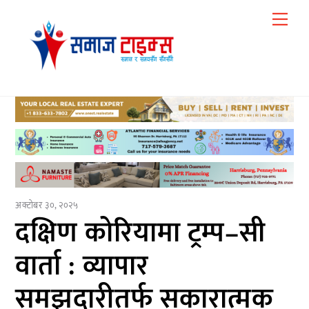
Skip
Me
to
content
अक्टोबर ३०, २०२५
दक्षिण कोरियामा ट्रम्प–सी
वार्ता : व्यापार
समझदारीतर्फ सकारात्मक