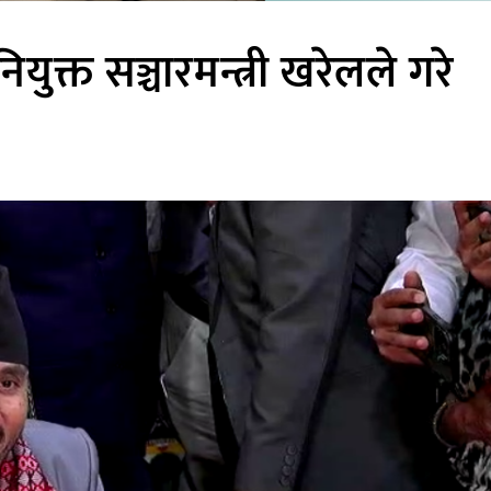
युक्त सञ्चारमन्त्री खरेलले गरे