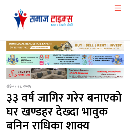
Skip
Me
to
content
सेप्टेम्बर २१, २०२५
३३ वर्ष जागिर गरेर बनाएको
घर खण्डहर देख्दा भावुक
बनिन् राधिका शाक्य