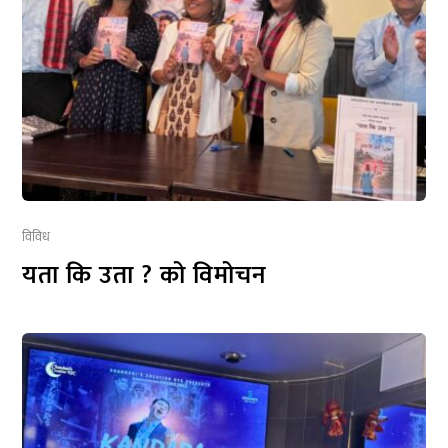
विविध
यता कि उता ? को विमोचन