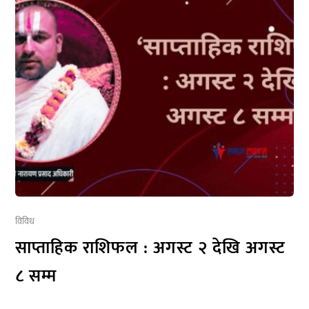
विविध
साप्ताहिक राशिफल : अगस्ट २ देखि अगस्ट
८ सम्म