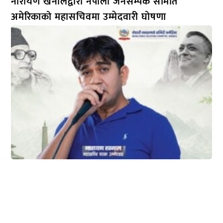
नारायण खनालद्वारा नेपाली जनसम्पर्क समिति
अमेरिकाको महासचिवमा उम्मेदवारी घोषणा