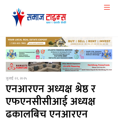
Skip
Me
to
content
जुलाई २२, २०२५
एनआरएन अध्यक्ष श्रेष्ठ र
एफएनसीसीआई अध्यक्ष
ढकालबिच एनआरएन