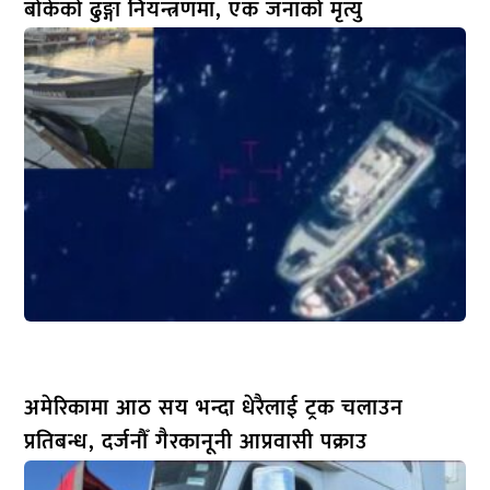
बोकेको ढुङ्गा नियन्त्रणमा, एक जनाको मृत्यु
अमेरिकामा आठ सय भन्दा धेरैलाई ट्रक चलाउन
प्रतिबन्ध, दर्जनौँ गैरकानूनी आप्रवासी पक्राउ