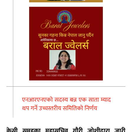
एनआरएनएको सदस्य बन्न एक साता म्याद
थप गर्ने उच्चस्तरीय समितिको निर्णय
केसी समुहका महासचिव गौरी जोशीद्वारा जारी