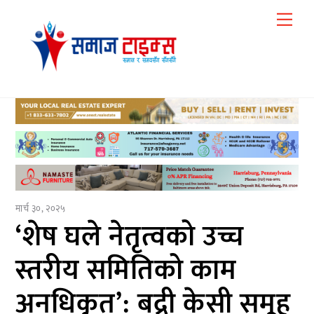
Skip
Me
to
content
मार्च ३०, २०२५
‘शेष घले नेतृत्वको उच्च
स्तरीय समितिको काम
अनधिकृत’: बद्री केसी समूह