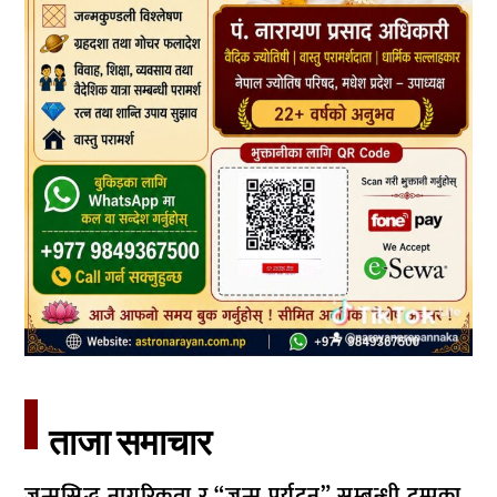
ताजा समाचार​
जन्मसिद्ध नागरिकता र “जन्म पर्यटन” सम्बन्धी ट्रम्पका